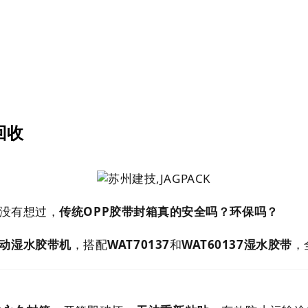
回收
没有想过，
传统OPP胶带封箱真的安全吗？环保吗？
33手动湿水胶带机
，搭配
WAT70137
和
WAT60137湿水胶带
，