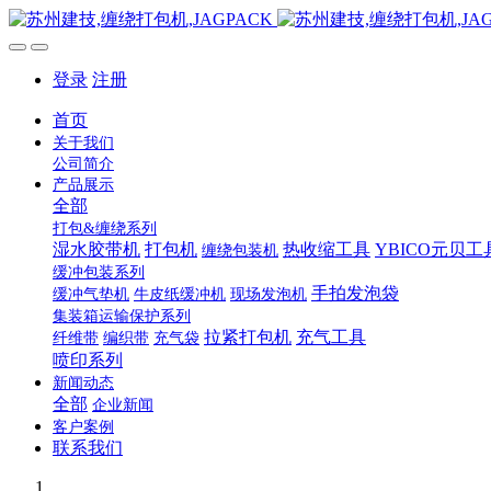
登录
注册
首页
关于我们
公司简介
产品展示
全部
打包&缠绕系列
湿水胶带机
打包机
热收缩工具
YBICO元贝工
缠绕包装机
缓冲包装系列
手拍发泡袋
缓冲气垫机
牛皮纸缓冲机
现场发泡机
集装箱运输保护系列
拉紧打包机
充气工具
纤维带
编织带
充气袋
喷印系列
新闻动态
全部
企业新闻
客户案例
联系我们