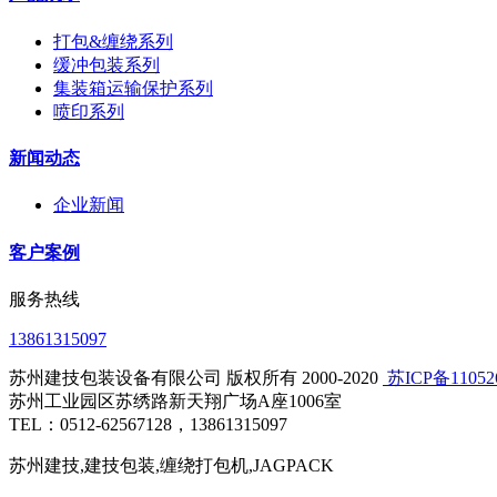
打包&缠绕系列
缓冲包装系列
集装箱运输保护系列
喷印系列
新闻动态
企业新闻
客户案例
服务热线
13861315097
苏州建技包装设备有限公司 版权所有 2000-2020
​ 苏ICP备1105
苏州工业园区苏绣路新天翔广场A座1006室
TEL：0512-62567128，13861315097
苏州建技,建技包装,缠绕打包机,JAGPACK