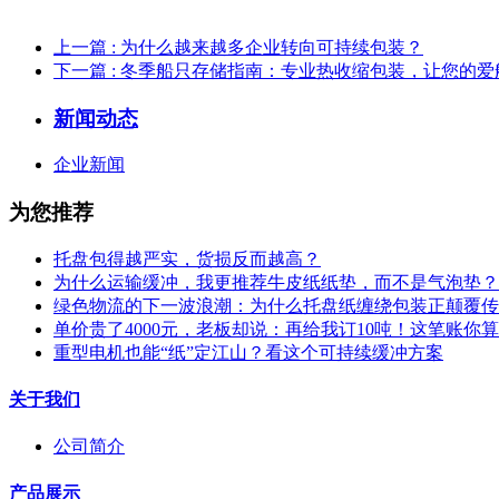
上一篇
: 为什么越来越多企业转向可持续包装？
下一篇
: 冬季船只存储指南：专业热收缩包装，让您的
新闻动态
企业新闻
为您推荐
托盘包得越严实，货损反而越高？
为什么运输缓冲，我更推荐牛皮纸纸垫，而不是气泡垫？
绿色物流的下一波浪潮：为什么托盘纸缠绕包装正颠覆传
单价贵了4000元，老板却说：再给我订10吨！这笔账你
重型电机也能“纸”定江山？看这个可持续缓冲方案
关于我们
公司简介
产品展示