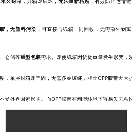
成
永久封箱
，开箱即破坏，
无法重新粘贴
，有效防止运输途
胶
，
无塑料污染
，可直接与纸箱一同回收，无需额外剥离，
、仓储等
重型包装
需求。即使纸箱因货物重量发生形变，
度，单层封箱即牢固，无需多圈缠绕，相比OPP胶带大大
不受外界因素影响。而OPP胶带在潮湿环境下容易失去粘