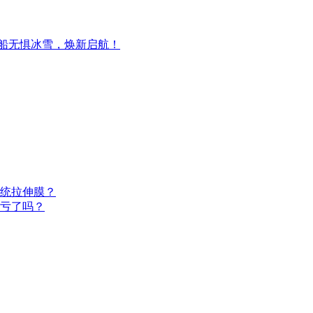
爱船无惧冰雪，焕新启航！
统拉伸膜？
算亏了吗？