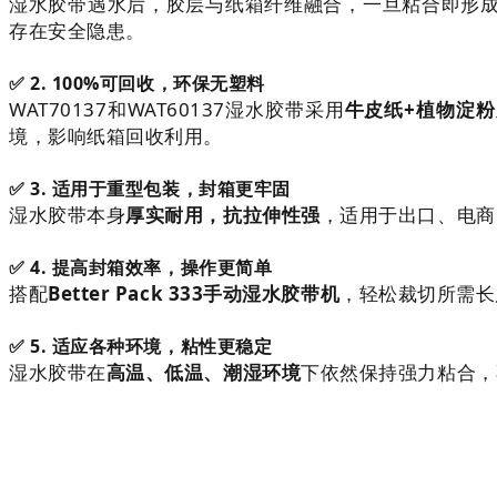
湿水胶带遇水后，胶层与纸箱纤维融合，一旦粘合即形
存在安全隐患。
✅ 2. 100%可回收，环保无塑料
WAT70137和WAT60137湿水胶带采用
牛皮纸+植物淀粉
境，影响纸箱回收利用。
✅ 3. 适用于重型包装，封箱更牢固
湿水胶带本身
厚实耐用，抗拉伸性强
，适用于出口、电商
✅ 4. 提高封箱效率，操作更简单
搭配
Better Pack 333手动湿水胶带机
，轻松裁切所需长
✅ 5. 适应各种环境，粘性更稳定
湿水胶带在
高温、低温、潮湿环境
下依然保持强力粘合，