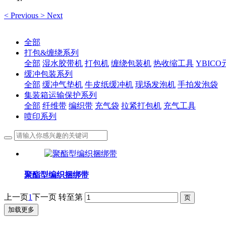
<
Previous
>
Next
全部
打包&缠绕系列
全部
湿水胶带机
打包机
缠绕包装机
热收缩工具
YBIC
缓冲包装系列
全部
缓冲气垫机
牛皮纸缓冲机
现场发泡机
手拍发泡袋
集装箱运输保护系列
全部
纤维带
编织带
充气袋
拉紧打包机
充气工具
喷印系列
聚酯型编织捆绑带
上一页
1
下一页
转至第
加载更多