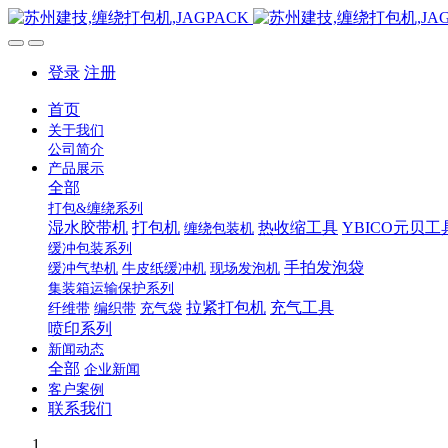
登录
注册
首页
关于我们
公司简介
产品展示
全部
打包&缠绕系列
湿水胶带机
打包机
热收缩工具
YBICO元贝工
缠绕包装机
缓冲包装系列
手拍发泡袋
缓冲气垫机
牛皮纸缓冲机
现场发泡机
集装箱运输保护系列
拉紧打包机
充气工具
纤维带
编织带
充气袋
喷印系列
新闻动态
全部
企业新闻
客户案例
联系我们