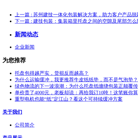
上一篇
: 苏州建技一体化包装解决方案，助力客户产品脱
下一篇
: 建技包装：集装箱里托盘之间的空隙及尾部怎
新闻动态
企业新闻
为您推荐
托盘包得越严实，货损反而越高？
为什么运输缓冲，我更推荐牛皮纸纸垫，而不是气泡垫？
绿色物流的下一波浪潮：为什么托盘纸缠绕包装正颠覆传
单价贵了4000元，老板却说：再给我订10吨！这笔账你
重型电机也能“纸”定江山？看这个可持续缓冲方案
关于我们
公司简介
产品展示