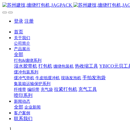
登录
注册
首页
关于我们
公司简介
产品展示
全部
打包&缠绕系列
湿水胶带机
打包机
热收缩工具
YBICO元贝工
缠绕包装机
缓冲包装系列
手拍发泡袋
缓冲气垫机
牛皮纸缓冲机
现场发泡机
集装箱运输保护系列
拉紧打包机
充气工具
纤维带
编织带
充气袋
喷印系列
新闻动态
全部
企业新闻
客户案例
联系我们