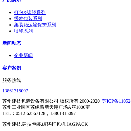
打包&缠绕系列
缓冲包装系列
集装箱运输保护系列
喷印系列
新闻动态
企业新闻
客户案例
服务热线
13861315097
苏州建技包装设备有限公司 版权所有 2000-2020
​ 苏ICP备1105
苏州工业园区苏绣路新天翔广场A座1006室
TEL：0512-62567128，13861315097
苏州建技,建技包装,缠绕打包机,JAGPACK