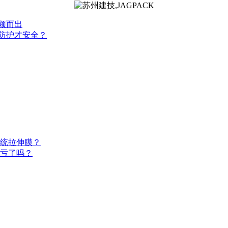
颖而出
么防护才安全？
统拉伸膜？
算亏了吗？