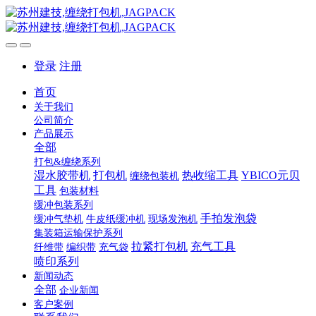
登录
注册
首页
关于我们
公司简介
产品展示
全部
打包&缠绕系列
湿水胶带机
打包机
热收缩工具
YBICO元贝
缠绕包装机
工具
包装材料
缓冲包装系列
手拍发泡袋
缓冲气垫机
牛皮纸缓冲机
现场发泡机
集装箱运输保护系列
拉紧打包机
充气工具
纤维带
编织带
充气袋
喷印系列
新闻动态
全部
企业新闻
客户案例