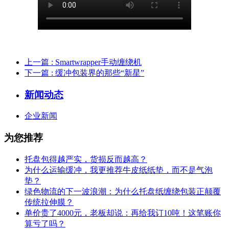
上一篇
: Smartwrapper手动缠绕机
下一篇
: 缓冲包装界的那些“新星”
新闻动态
企业新闻
为您推荐
托盘包得越严实，货损反而越高？
为什么运输缓冲，我更推荐牛皮纸纸垫，而不是气泡
垫？
绿色物流的下一波浪潮：为什么托盘纸缠绕包装正颠覆
传统拉伸膜？
单价贵了4000元，老板却说：再给我订10吨！这笔账你
算亏了吗？