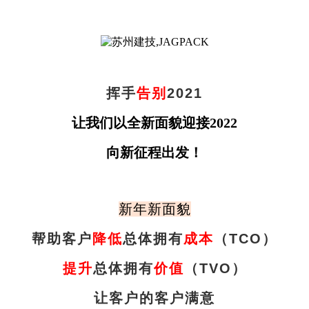
挥手
告别
2021
让我们以全新面貌
迎接
2022
向新征程
出发
！
新年新面貌
帮助客户
降低
总体拥有
成本
（TCO）
提升
总体拥有
价值
（TVO）
让客户的客户满意