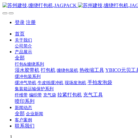
登录
注册
首页
关于我们
公司简介
产品展示
全部
打包&缠绕系列
湿水胶带机
打包机
热收缩工具
YBICO元贝工
缠绕包装机
缓冲包装系列
手拍发泡袋
缓冲气垫机
牛皮纸缓冲机
现场发泡机
集装箱运输保护系列
拉紧打包机
充气工具
纤维带
编织带
充气袋
喷印系列
新闻动态
全部
企业新闻
客户案例
联系我们