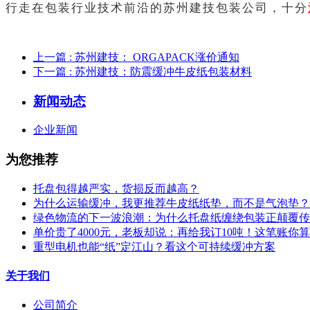
行走在包装行业技术前沿的苏州建技包装公司，十分
上一篇
: 苏州建技： ORGAPACK涨价通知
下一篇
: 苏州建技：防震缓冲牛皮纸包装材料
新闻动态
企业新闻
为您推荐
托盘包得越严实，货损反而越高？
为什么运输缓冲，我更推荐牛皮纸纸垫，而不是气泡垫？
绿色物流的下一波浪潮：为什么托盘纸缠绕包装正颠覆传
单价贵了4000元，老板却说：再给我订10吨！这笔账你
重型电机也能“纸”定江山？看这个可持续缓冲方案
关于我们
公司简介