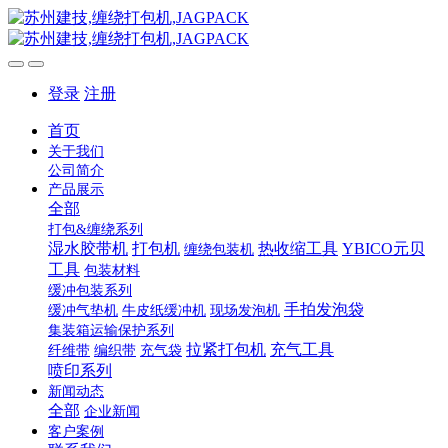
登录
注册
首页
关于我们
公司简介
产品展示
全部
打包&缠绕系列
湿水胶带机
打包机
热收缩工具
YBICO元贝
缠绕包装机
工具
包装材料
缓冲包装系列
手拍发泡袋
缓冲气垫机
牛皮纸缓冲机
现场发泡机
集装箱运输保护系列
拉紧打包机
充气工具
纤维带
编织带
充气袋
喷印系列
新闻动态
全部
企业新闻
客户案例