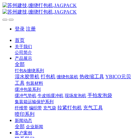
登录
注册
首页
关于我们
公司简介
产品展示
全部
打包&缠绕系列
湿水胶带机
打包机
热收缩工具
YBICO元贝
缠绕包装机
工具
包装材料
缓冲包装系列
手拍发泡袋
缓冲气垫机
牛皮纸缓冲机
现场发泡机
集装箱运输保护系列
拉紧打包机
充气工具
纤维带
编织带
充气袋
喷印系列
新闻动态
全部
企业新闻
客户案例