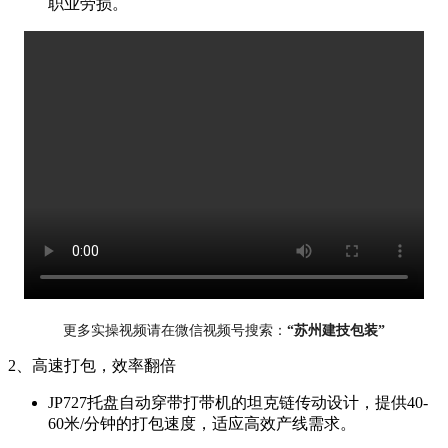
职业劳损。
更多实操视频请
在微信视频号搜索：
“苏州建技包装”
2、高速打包，效率翻倍
JP727托盘自动穿带打带机的坦克链传动设计，提供40-
60米/分钟的打包速度，适应高效产线需求。