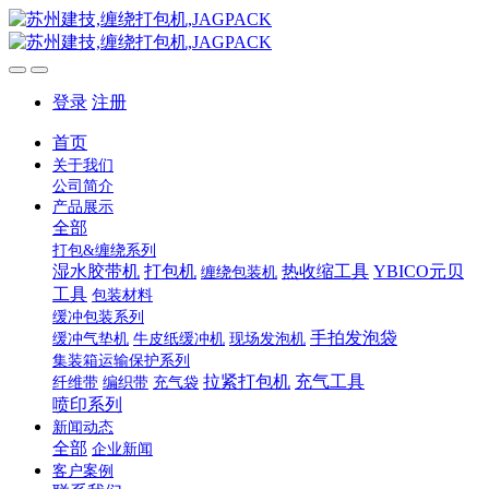
登录
注册
首页
关于我们
公司简介
产品展示
全部
打包&缠绕系列
湿水胶带机
打包机
热收缩工具
YBICO元贝
缠绕包装机
工具
包装材料
缓冲包装系列
手拍发泡袋
缓冲气垫机
牛皮纸缓冲机
现场发泡机
集装箱运输保护系列
拉紧打包机
充气工具
纤维带
编织带
充气袋
喷印系列
新闻动态
全部
企业新闻
客户案例