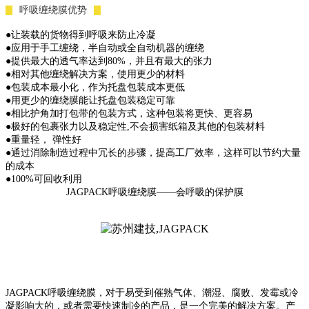
呼
吸
缠
绕
膜
优
势
●
让
装
载
的
货
物
得
到
呼
吸
来
防
止
冷
凝
●
应
用
于
手
工
缠
绕
，
半
自
动
或
全
自
动
机
器
的
缠
绕
●
提
供
最
大
的
透
气
率
达
到
8
0
%
，
并
且
有
最
大
的
张
力
●
相
对
其
他
缠
绕
解
决
方
案
，
使
用
更
少
的
材
料
●
包
装
成
本
最
小
化
，
作
为
托
盘
包
装
成
本
更
低
●
用
更
少
的
缠
绕
膜
能
让
托
盘
包
装
稳
定
可
靠
●
相
比
护
角
加
打
包
带
的
包
装
方
式
，
这
种
包
装
将
更
快
、
更
容
易
●
极
好
的
包
裹
张
力
以
及
稳
定
性
,
不
会
损
害
纸
箱
及
其
他
的
包
装
材
料
●
重
量
轻
，
弹
性
好
●
通
过
消
除
制
造
过
程
中
冗
长
的
步
骤
，
提
高
工
厂
效
率
，
这
样
可
以
节
约
大
量
的
成
本
●
1
0
0
%
可
回
收
利
用
J
A
G
P
A
C
K
呼
吸
缠
绕
膜
—
—
会
呼
吸
的
保
护
膜
J
A
G
P
A
C
K
呼
吸
缠
绕
膜
，
对
于
易
受
到
催
熟
气
体
、
潮
湿
、
腐
败
、
发
霉
或
冷
凝
影
响
大
的
，
或
者
需
要
快
速
制
冷
的
产
品
，
是
一
个
完
美
的
解
决
方
案
。
产