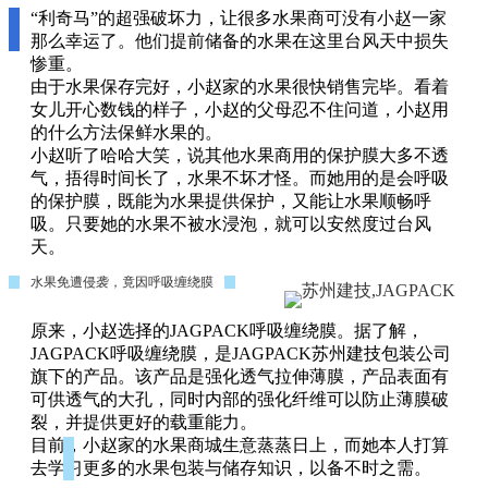
“
利
奇
马
”
的
超
强
破
坏
力
，
让
很
多
水
果
商
可
没
有
小
赵
一
家
那
么
幸
运
了
。
他
们
提
前
储
备
的
水
果
在
这
里
台
风
天
中
损
失
惨
重
。
由
于
水
果
保
存
完
好
，
小
赵
家
的
水
果
很
快
销
售
完
毕
。
看
着
女
儿
开
心
数
钱
的
样
子
，
小
赵
的
父
母
忍
不
住
问
道
，
小
赵
用
的
什
么
方
法
保
鲜
水
果
的
。
小
赵
听
了
哈
哈
大
笑
，
说
其
他
水
果
商
用
的
保
护
膜
大
多
不
透
气
，
捂
得
时
间
长
了
，
水
果
不
坏
才
怪
。
而
她
用
的
是
会
呼
吸
的
保
护
膜
，
既
能
为
水
果
提
供
保
护
，
又
能
让
水
果
顺
畅
呼
吸
。
只
要
她
的
水
果
不
被
水
浸
泡
，
就
可
以
安
然
度
过
台
风
天
。
水
果
免
遭
侵
袭
，
竟
因
呼
吸
缠
绕
膜
原
来
，
小
赵
选
择
的
J
A
G
P
A
C
K
呼
吸
缠
绕
膜
。
据
了
解
，
J
A
G
P
A
C
K
呼
吸
缠
绕
膜
，
是
J
A
G
P
A
C
K
苏
州
建
技
包
装
公
司
旗
下
的
产
品
。
该
产
品
是
强
化
透
气
拉
伸
薄
膜
，
产
品
表
面
有
可
供
透
气
的
大
孔
，
同
时
内
部
的
强
化
纤
维
可
以
防
止
薄
膜
破
裂
，
并
提
供
更
好
的
载
重
能
力
。
目
前
，
小
赵
家
的
水
果
商
城
生
意
蒸
蒸
日
上
，
而
她
本
人
打
算
去
学
习
更
多
的
水
果
包
装
与
储
存
知
识
，
以
备
不
时
之
需
。