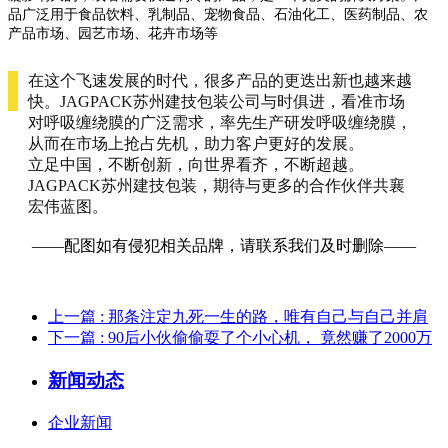
品
广
泛
用
于
食
品
饮
料
、
乳
制
品
、
宠
物
食
品
、
石
油
化
工
、
医
药
制
品
、
农
产
品
市
场
、
园
艺
市
场
、
花
卉
市
场
等
在
这
个
飞
速
发
展
的
时
代
，
很
多
产
品
的
更
迭
出
新
也
越
来
越
快
。
J
A
G
P
A
C
K
苏
州
建
技
包
装
公
司
与
时
俱
进
，
看
准
市
场
对
呼
吸
缠
绕
膜
的
广
泛
需
求
，
率
先
生
产
研
发
呼
吸
缠
绕
膜
，
从
而
在
市
场
上
抢
占
先
机
，
助
力
客
户
更
好
的
发
展
。
立
足
中
国
，
不
断
创
新
，
向
世
界
看
齐
，
不
断
超
越
。
J
A
G
P
A
C
K
苏
州
建
技
包
装
，
期
待
与
更
多
的
合
作
伙
伴
共
襄
宏
伟
蓝
图
。
—
—
配
图
如
有
侵
犯
相
关
品
牌
，
请
联
系
我
们
及
时
删
除
—
—
上一篇
: 那条注定九死一生的路，唯有自己与自己并肩
下一篇
: 90后小伙偷偷耍了个小心机， 竟然赚了2000万
新闻动态
企业新闻