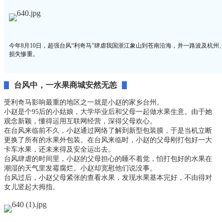
今
年
8
月
1
0
日
，
超
强
台
风
“
利
奇
马
”
肆
虐
我
国
浙
江
象
山
到
苍
南
沿
海
，
并
一
路
波
及
杭
州
损
失
惨
重
。
台
风
中
，
一
水
果
商
城
安
然
无
恙
受
利
奇
马
影
响
最
重
的
地
区
之
一
就
是
小
赵
的
家
乡
台
州
。
小
赵
是
个
9
5
后
的
小
姑
娘
，
大
学
毕
业
后
和
父
母
一
起
做
水
果
生
意
。
由
于
她
观
念
新
颖
，
懂
得
运
用
互
联
网
经
营
，
深
得
父
母
欢
心
。
在
台
风
来
临
前
不
久
，
小
赵
通
过
网
络
了
解
到
新
型
包
装
膜
，
于
是
当
机
立
断
更
换
了
所
有
的
水
果
外
包
装
。
在
台
风
来
临
时
，
小
赵
的
父
母
刚
打
包
好
一
大
卡
车
水
果
，
还
未
来
得
及
安
全
运
出
去
。
台
风
肆
虐
的
时
间
里
，
小
赵
的
父
母
担
心
的
睡
不
着
觉
，
怕
打
包
好
的
水
果
在
潮
湿
的
天
气
里
发
霉
腐
烂
。
小
赵
却
宽
慰
他
们
说
没
事
。
台
风
过
后
，
小
赵
父
母
紧
张
的
查
看
水
果
，
发
现
水
果
基
本
完
好
，
不
由
得
对
女
儿
竖
起
大
拇
指
。