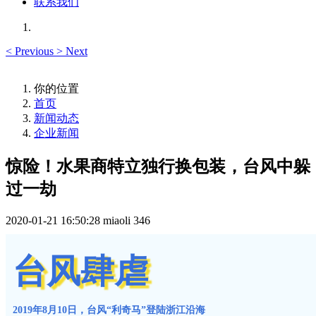
联系我们
<
Previous
>
Next
你的位置
首页
新闻动态
企业新闻
惊险！水果商特立独行换包装，台风中躲
过一劫
2020-01-21 16:50:28
miaoli
346
台
风
肆
虐
2
0
1
9
年
8
月
1
0
日
，
台
风
“
利
奇
马
”
登
陆
浙
江
沿
海