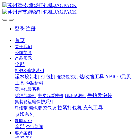
登录
注册
首页
关于我们
公司简介
产品展示
全部
打包&缠绕系列
湿水胶带机
打包机
热收缩工具
YBICO元贝
缠绕包装机
工具
包装材料
缓冲包装系列
手拍发泡袋
缓冲气垫机
牛皮纸缓冲机
现场发泡机
集装箱运输保护系列
拉紧打包机
充气工具
纤维带
编织带
充气袋
喷印系列
新闻动态
全部
企业新闻
客户案例