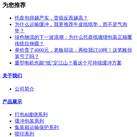
为您推荐
托盘包得越严实，货损反而越高？
为什么运输缓冲，我更推荐牛皮纸纸垫，而不是气泡
垫？
绿色物流的下一波浪潮：为什么托盘纸缠绕包装正颠覆
传统拉伸膜？
单价贵了4000元，老板却说：再给我订10吨！这笔账你
算亏了吗？
重型电机也能“纸”定江山？看这个可持续缓冲方案
关于我们
公司简介
产品展示
打包&缠绕系列
缓冲包装系列
集装箱运输保护系列
喷印系列