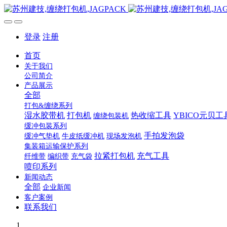
登录
注册
首页
关于我们
公司简介
产品展示
全部
打包&缠绕系列
湿水胶带机
打包机
热收缩工具
YBICO元贝工
缠绕包装机
缓冲包装系列
手拍发泡袋
缓冲气垫机
牛皮纸缓冲机
现场发泡机
集装箱运输保护系列
拉紧打包机
充气工具
纤维带
编织带
充气袋
喷印系列
新闻动态
全部
企业新闻
客户案例
联系我们