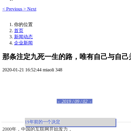
<
Previous
>
Next
你的位置
首页
新闻动态
企业新闻
那条注定九死一生的路，唯有自己与自己
2020-01-21 16:52:44
miaoli
348
-
2
0
1
9
/
0
9
/
0
2
-
1
9
年
前
的
一
个
决
定
2
0
0
0
年
，
中
国
的
互
联
网
开
始
发
力
，