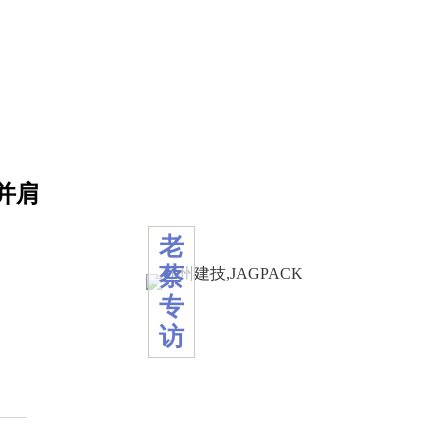
并肩
老
蔡
专
访