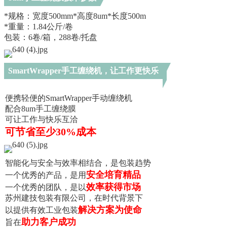
*
规
格
：
宽
度
5
0
0
m
m
*
高
度
8
u
m
*
长
度
5
0
0
m
*
重
量
：
1
.
8
4
公
斤
/
卷
包
装
：
6
卷
/
箱
，
2
8
8
卷
/
托
盘
S
m
a
r
t
W
r
a
p
p
e
r
手
工
缠
绕
机
，
让
工
作
更
快
乐
让
工
作
更
快
乐
便
携
轻
便
的
S
m
a
r
t
W
r
a
p
p
e
r
手
动
缠
绕
机
配
合
8
u
m
手
工
缠
绕
膜
可
让
工
作
与
快
乐
互
洽
可
节
省
至
少
3
0
%
成
本
智
能
化
与
安
全
与
效
率
相
结
合
，
是
包
装
趋
势
安
全
培
育
精
品
一
个
优
秀
的
产
品
，
是
用
效
率
获
得
市
场
一
个
优
秀
的
团
队
，
是
以
苏
州
建
技
包
装
有
限
公
司
，
在
时
代
背
景
下
解
决
方
案
为
使
命
以
提
供
有
效
工
业
包
装
助
力
客
户
成
功
旨
在