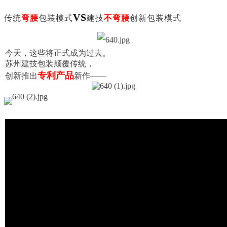
V
S
传
统
弯
腰
包
装
模
式
建
技
不
弯
腰
创
新
包
装
模
式
今
天
，
这
些
将
正
式
成
为
过
去
。
苏
州
建
技
包
装
颠
覆
传
统
，
专
利
产
品
创
新
推
出
新
作
—
—