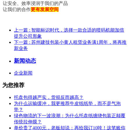
让
安
全
、
效
率
浸
润
于
我
们
的
产
品
让
我
们
的
合
作
更
有
发
展
空
间
上一篇
: 智能标识时代，选择一款合适的喷码机能加倍
提升公司形象
下一篇
: 苏州建技包装小黄人租赁业务满1周年，将再推
新业务
新闻动态
企业新闻
为您推荐
托盘包得越严实，货损反而越高？
为什么运输缓冲，我更推荐牛皮纸纸垫，而不是气泡
垫？
绿色物流的下一波浪潮：为什么托盘纸缠绕包装正颠覆
传统拉伸膜？
单价贵了4000元，老板却说：再给我订10吨！这笔账你