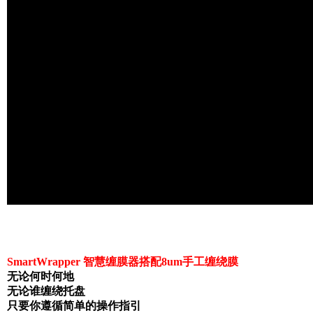
S
m
a
r
t
W
r
a
p
p
e
r
智
慧
缠
膜
器
搭
配
8
u
m
手
工
缠
绕
膜
无
论
何
时
何
地
无
论
谁
缠
绕
托
盘
只
要
你
遵
循
简
单
的
操
作
指
引