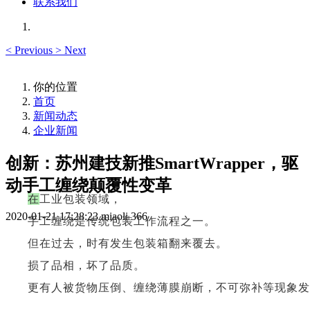
联系我们
<
Previous
>
Next
你的位置
首页
新闻动态
企业新闻
创新：苏州建技新推SmartWrapper，驱
动手工缠绕颠覆性变革
在
工
业
包
装
领
域
，
2020-01-21 17:28:23
miaoli
366
手
工
缠
绕
是
传
统
包
装
工
作
流
程
之
一
。
但
在
过
去
，
时
有
发
生
包
装
箱
翻
来
覆
去
。
损
了
品
相
，
坏
了
品
质
。
更
有
人
被
货
物
压
倒
、
缠
绕
薄
膜
崩
断
，
不
可
弥
补
等
现
象
发