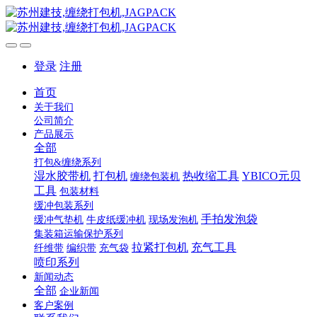
登录
注册
首页
关于我们
公司简介
产品展示
全部
打包&缠绕系列
湿水胶带机
打包机
热收缩工具
YBICO元贝
缠绕包装机
工具
包装材料
缓冲包装系列
手拍发泡袋
缓冲气垫机
牛皮纸缓冲机
现场发泡机
集装箱运输保护系列
拉紧打包机
充气工具
纤维带
编织带
充气袋
喷印系列
新闻动态
全部
企业新闻
客户案例