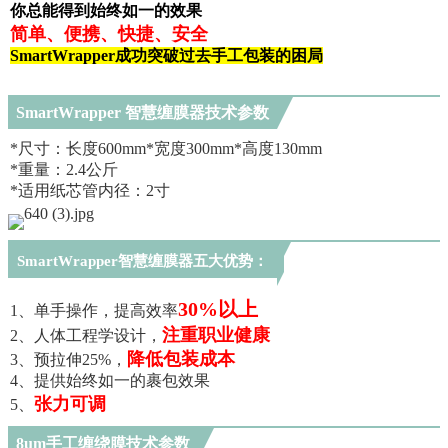
你
总
能
得
到
始
终
如
一
的
效
果
简
单
、
便
携
、
快
捷
、
安
全
S
m
a
r
t
W
r
a
p
p
e
r
成
功
突
破
过
去
手
工
包
装
的
困
局
S
m
a
r
t
W
r
a
p
p
e
r
智
慧
缠
膜
器
技
术
参
数
*
尺
寸
：
长
度
6
0
0
m
m
*
宽
度
3
0
0
m
m
*
高
度
1
3
0
m
m
*
重
量
：
2
.
4
公
斤
*
适
用
纸
芯
管
内
径
：
2
寸
S
m
a
r
t
W
r
a
p
p
e
r
智
慧
缠
膜
器
五
大
优
势
：
3
0
%
以
上
1
、
单
手
操
作
，
提
高
效
率
注
重
职
业
健
康
2
、
人
体
工
程
学
设
计
，
降
低
包
装
成
本
3
、
预
拉
伸
2
5
%
，
4
、
提
供
始
终
如
一
的
裹
包
效
果
张
力
可
调
5
、
8
u
m
手
工
缠
绕
膜
技
术
参
数