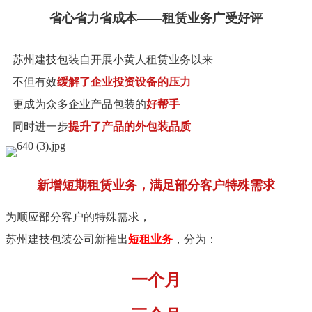
省
心
省
力
省
成
本
—
—
租
赁
业
务
广
受
好
评
苏
州
建
技
包
装
自
开
展
小
黄
人
租
赁
业
务
以
来
不
但
有
效
缓
解
了
企
业
投
资
设
备
的
压
力
更
成
为
众
多
企
业
产
品
包
装
的
好
帮
手
同
时
进
一
步
提
升
了
产
品
的
外
包
装
品
质
新
增
短
期
租
赁
业
务
，
满
足
部
分
客
户
特
殊
需
求
为
顺
应
部
分
客
户
的
特
殊
需
求
，
苏
州
建
技
包
装
公
司
新
推
出
短
租
业
务
，
分
为
：
一
个
月