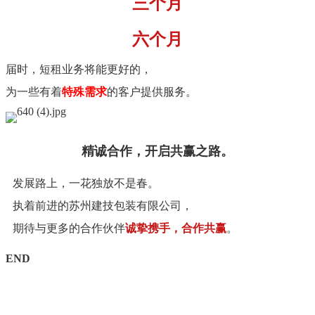
三
个
月
六
个
月
届
时
，
短
租
业
务
将
能
更
好
的
，
为
一
些
有
着
特
殊
需
求
的
客
户
提
供
服
务
。
精
诚
合
作
，
开
启
共
赢
之
路
。
发
展
路
上
，
一
花
独
放
不
是
春
。
执
着
前
进
的
苏
州
建
技
包
装
有
限
公
司
，
期
待
与
更
多
的
合
作
伙
伴
诚
挚
携
手
，
合
作
共
赢
。
E
N
D