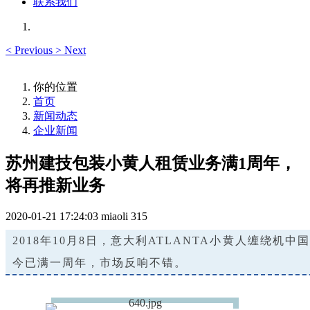
联系我们
<
Previous
>
Next
你的位置
首页
新闻动态
企业新闻
苏州建技包装小黄人租赁业务满1周年，
将再推新业务
2020-01-21 17:24:03
miaoli
315
2
0
1
8
年
1
0
月
8
日
，
意
大
利
A
T
L
A
N
T
A
小
黄
人
缠
绕
机
中
国
今
已
满
一
周
年
，
市
场
反
响
不
错
。