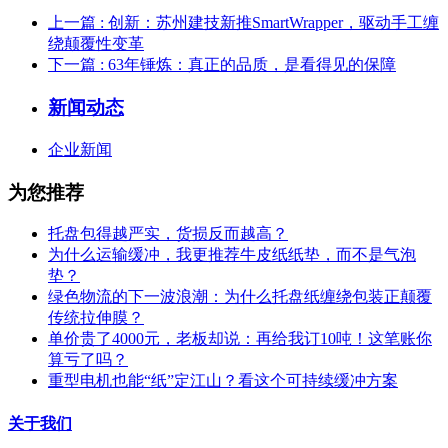
上一篇
: 创新：苏州建技新推SmartWrapper，驱动手工缠
绕颠覆性变革
下一篇
: 63年锤炼：真正的品质，是看得见的保障
新闻动态
企业新闻
为您推荐
托盘包得越严实，货损反而越高？
为什么运输缓冲，我更推荐牛皮纸纸垫，而不是气泡
垫？
绿色物流的下一波浪潮：为什么托盘纸缠绕包装正颠覆
传统拉伸膜？
单价贵了4000元，老板却说：再给我订10吨！这笔账你
算亏了吗？
重型电机也能“纸”定江山？看这个可持续缓冲方案
关于我们